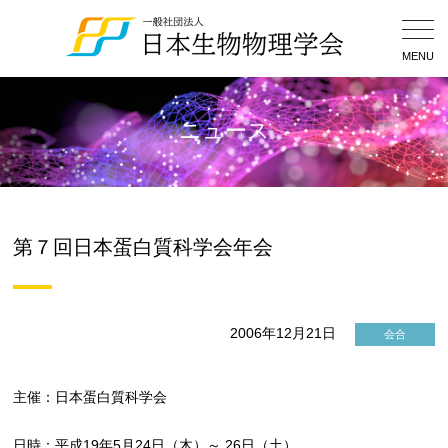
Togg
Navig
MENU
ニュース
第７回日本蛋白質科学会年会
2006年12月21日
会合
主催：日本蛋白質科学会
日時：平成19年5月24日（木）～ 26日（土）