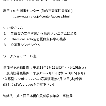
場所：仙台国際センター (仙台市青葉区青葉山)
http://www.sira.or.jp/icenter/access.html
シンポジウム
１． 蛋白質の立体構造から疾患メカニズムに迫る
２． Chemical Biologyと蛋白質科学の接点
３． 公募型シンポジウム
ワークショップ 12題
参加登予約録期間：平成19年2月15日(木)～4月10日(火)
一般演題募集期間：平成19年2月15日(木)～3月 5日(月)
*公募型シンポジウムへの応募演題は2月28日(水)締切
(詳しくはWeb-pageをご覧下さい)
連絡先 第７回日本蛋白質科学会年会 事務局