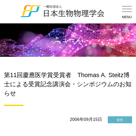
Togg
Navig
MENU
ニュース
第11回慶應医学賞受賞者 Thomas A. Steitz博
士による受賞記念講演会・シンポジウムのお知
らせ
2006年09月15日
会合