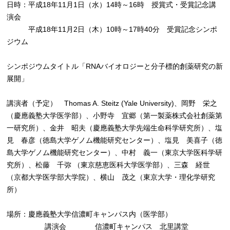
日時：平成18年11月1日（水）14時～16時 授賞式・受賞記念講
演会
平成18年11月2日（木）10時～17時40分 受賞記念シンポ
ジウム
シンポジウムタイトル「RNAバイオロジーと分子標的創薬研究の新
展開」
講演者（予定） Thomas A. Steitz (Yale University)、岡野 栄之
（慶應義塾大学医学部）、小野寺 宜郷（第一製薬株式会社創薬第
一研究所）、金井 昭夫（慶應義塾大学先端生命科学研究所）、塩
見 春彦（徳島大学ゲノム機能研究センター）、塩見 美喜子（徳
島大学ゲノム機能研究センター）、中村 義一（東京大学医科学研
究所）、松藤 千弥 （東京慈恵医科大学医学部）、三森 経世
（京都大学医学部大学院）、横山 茂之（東京大学・理化学研究
所）
場所：慶應義塾大学信濃町キャンパス内（医学部）
講演会 信濃町キャンパス 北里講堂