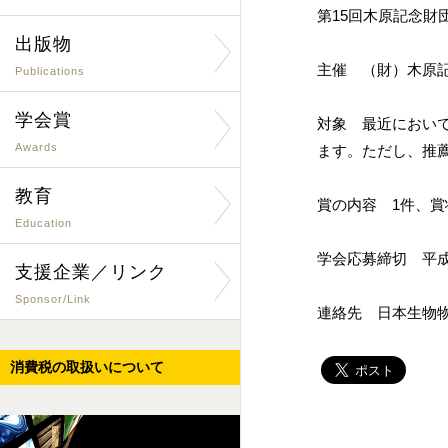
第15回木原記念財
出版物
主催 （財）木原
Publications
学会賞
対象 最近において
Awards
ます。ただし、推
教育
賞の内容 1件、賞
Education
学会応募締切 平成
支援企業／リンク
Sponsor/Link
連絡先 日本生物
消費税の取扱いについて