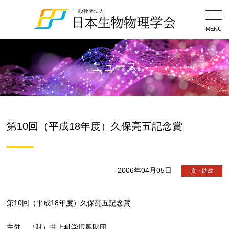
Togg
Navig
MENU
ニュース
第10回（平成18年度）久保亮五記念賞
2006年04月05日
賞・助成
第10回（平成18年度）久保亮五記念賞
主催 （財）井上科学振興財団