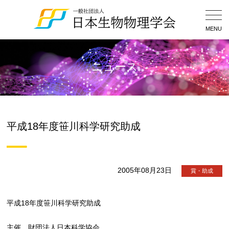
Togg
Navig
MENU
ニュース
平成18年度笹川科学研究助成
2005年08月23日
賞・助成
平成18年度笹川科学研究助成
主催 財団法人日本科学協会