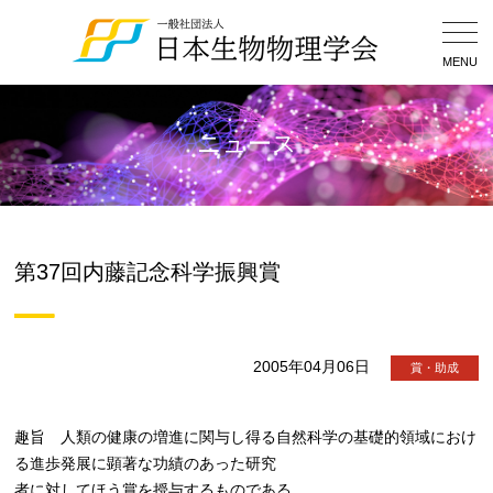
Togg
Navig
MENU
ニュース
第37回内藤記念科学振興賞
2005年04月06日
賞・助成
趣旨 人類の健康の増進に関与し得る自然科学の基礎的領域におけ
る進歩発展に顕著な功績のあった研究
者に対してほう賞を授与するものである。