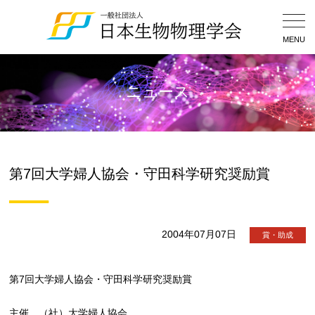
Togg
Navig
MENU
ニュース
第7回大学婦人協会・守田科学研究奨励賞
2004年07月07日
賞・助成
第7回大学婦人協会・守田科学研究奨励賞
主催 （社）大学婦人協会