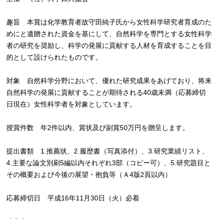
趣旨 本賞は化学教育者故守田純子氏から女性科学研究者育成のた
めにと遺贈された資金を基にして、自然科学を専門とする女性科学
者の研究を奨励し、科学の発展に貢献する人材を育成することを目
的として設けられたものです。
対象 自然科学分野において、優れた研究成果をあげており、将来
自然科学の発展に貢献することが期待される40歳未満（応募締切
日現在）女性科学者を対象としています。
授賞件数 年2件以内、賞状及び副賞50万円を贈呈します。
提出書類 1.推薦状、2.履歴書（写真添付）、3.研究業績リスト、
4.主要な論文別刷5編以内それぞれ3部（コピー可）、5.研究題目と
その概要および今後の展望・抱負等（Ａ4版2頁以内）
応募締切日 平成16年11月30日（火）必着