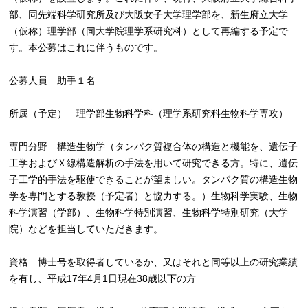
部、同先端科学研究所及び大阪女子大学理学部を、新生府立大学
（仮称）理学部（同大学院理学系研究科）として再編する予定で
す。本公募はこれに伴うものです。
公募人員 助手１名
所属（予定） 理学部生物科学科（理学系研究科生物科学専攻）
専門分野 構造生物学（タンパク質複合体の構造と機能を、遺伝子
工学およびＸ線構造解析の手法を用いて研究できる方。特に、遺伝
子工学的手法を駆使できることが望ましい。タンパク質の構造生物
学を専門とする教授（予定者）と協力する。）生物科学実験、生物
科学演習（学部）、生物科学特別演習、生物科学特別研究（大学
院）などを担当していただきます。
資格 博士号を取得者しているか、又はそれと同等以上の研究業績
を有し、平成17年4月1日現在38歳以下の方