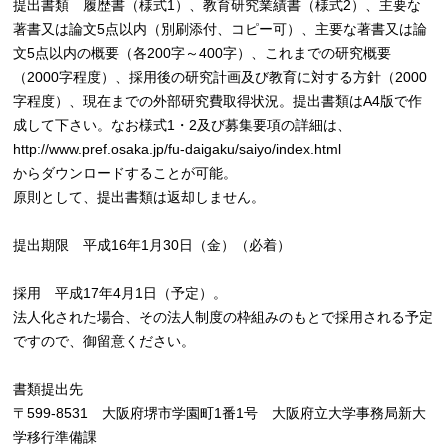
提出書類 履歴書（様式1）、教育研究業績書（様式2）、主要な
著書又は論文5点以内（別刷添付、コピー可）、主要な著書又は論
文5点以内の概要（各200字～400字）、これまでの研究概要
（2000字程度）、採用後の研究計画及び教育に対する方針（2000
字程度）、現在までの外部研究費取得状況。提出書類はA4版で作
成して下さい。なお様式1・2及び募集要項の詳細は、
http://www.pref.osaka.jp/fu-daigaku/saiyo/index.html
からダウンロードすることが可能。
原則として、提出書類は返却しません。
提出期限 平成16年1月30日（金）（必着）
採用 平成17年4月1日（予定）。
法人化された場合、その法人制度の枠組みのもとで採用される予定
ですので、御留意ください。
書類提出先
〒599-8531 大阪府堺市学園町1番1号 大阪府立大学事務局新大
学移行準備課