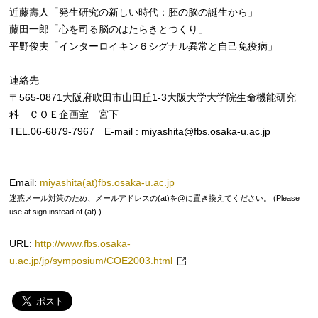
近藤壽人「発生研究の新しい時代：胚の脳の誕生から」
藤田一郎「心を司る脳のはたらきとつくり」
平野俊夫「インターロイキン６シグナル異常と自己免疫病」
連絡先
〒565-0871大阪府吹田市山田丘1-3大阪大学大学院生命機能研究
科 ＣＯＥ企画室 宮下
TEL.06-6879-7967 E-mail : miyashita@fbs.osaka-u.ac.jp
Email:
miyashita(at)fbs.osaka-u.ac.jp
迷惑メール対策のため、メールアドレスの(at)を@に置き換えてください。 (Please
use at sign instead of (at).)
URL:
http://www.fbs.osaka-
u.ac.jp/jp/symposium/COE2003.html