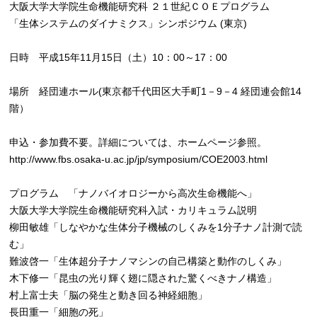
大阪大学大学院生命機能研究科 ２１世紀ＣＯＥプログラム
「生体システムのダイナミクス」シンポジウム (東京)
日時 平成15年11月15日（土）10：00～17：00
場所 経団連ホール(東京都千代田区大手町1－9－4 経団連会館14
階）
申込・参加費不要。詳細については、ホームページ参照。
http://www.fbs.osaka-u.ac.jp/jp/symposium/COE2003.html
プログラム 「ナノバイオロジーから高次生命機能へ」
大阪大学大学院生命機能研究科入試・カリキュラム説明
柳田敏雄「しなやかな生体分子機械のしくみを1分子ナノ計測で読
む」
難波啓一「生体超分子ナノマシンの自己構築と動作のしくみ」
木下修一「昆虫の光り輝く翅に隠された驚くべきナノ構造」
村上富士夫「脳の発生と動き回る神経細胞」
長田重一「細胞の死」