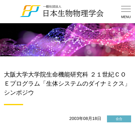
Togg
Navig
MENU
ニュース
大阪大学大学院生命機能研究科 ２１世紀ＣＯ
Ｅプログラム「生体システムのダイナミクス」
シンポジウ
2003年08月18日
会合