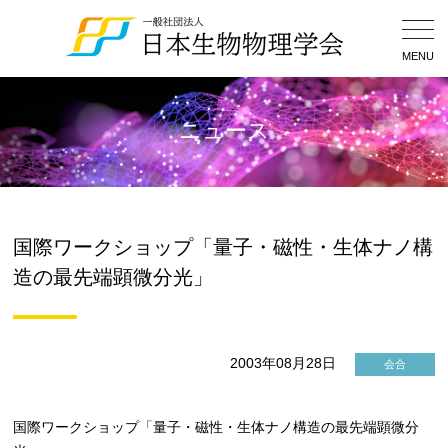
Togg
Navig
MENU
ニュース
国際ワークショップ「量子・磁性・生体ナノ構
造の最先端顕微分光」
2003年08月28日
会合
国際ワークショップ「量子・磁性・生体ナノ構造の最先端顕微分