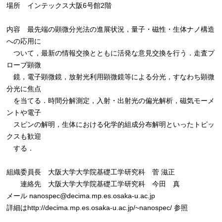
場所 インテックス大阪6号館2階
内容 最先端の顕微分光法の進展状況，量子・磁性・生体ナノ構造
への応用に
ついて，最新の情報交換とともに活発な意見交換を行う．走査プ
ローブ顕微
鏡，電子顕微鏡，放射光利用顕微鏡等による分光，すなわち顕微
分光に焦点
を当てる．時間分解測定，入射・出射光の偏光解析，磁気モーメ
ントや電子
スピンの解明，生体における化学的組成分布解明といったトピッ
クスも歓迎
する．
組織委員長 大阪大学大学院基礎工学研究科 菅 滋正
連絡先 大阪大学大学院基礎工学研究科 今田 真
メール nanospec@decima.mp.es.osaka-u.ac.jp
詳細はhttp://decima.mp.es.osaka-u.ac.jp/~nanospec/ 参照