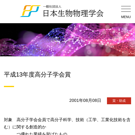
Togg
Navig
MENU
ニュース
平成13年度高分子学会賞
2001年08月08日
賞・助成
対象 高分子学会会員で高分子科学、技術（工学、工業化技術を含
む）に関する創造的か
つ優れた業績を挙げたもの。