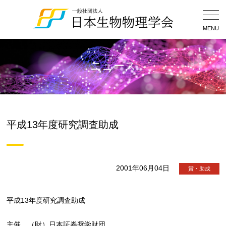
Togg
Navig
MENU
ニュース
平成13年度研究調査助成
2001年06月04日
賞・助成
平成13年度研究調査助成
主催 （財）日本証券奨学財団