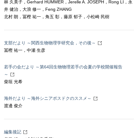
林 久美子，Gerhard HUMMER，Jerelle A. JOSEPH，Rong LI，永
井 健治，大浪 修一，Feng ZHANG
北村 朗，冨樫 祐一，角五 彰，藤原 郁子，小松崎 民樹
支部だより ～関西生物物理学研究会，その後～
冨樫 祐一，中瀬 生彦
若手の会だより ～第64回生物物理若手の会夏の学校開催報告
～
柴垣 光希
海外だより ～海外シニアポスドクのススメ～
渡邊 俊介
編集後記