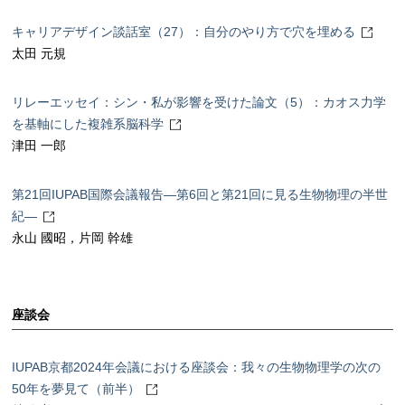
キャリアデザイン談話室（27）：自分のやり方で穴を埋める
太田 元規
リレーエッセイ：シン・私が影響を受けた論文（5）：カオス力学
を基軸にした複雑系脳科学
津田 一郎
第21回IUPAB国際会議報告―第6回と第21回に見る生物物理の半世
紀―
永山 國昭，片岡 幹雄
座談会
IUPAB京都2024年会議における座談会：我々の生物物理学の次の
50年を夢見て（前半）