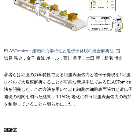
ELASTomics：細胞の力学特性と遺伝子発現の統合解析法
塩見 晃史，金子 泰洸 ポール，西川 香里，土田 新，新宅 博文
著者らは細胞の力学特性である細胞表面張力と遺伝子発現を1細胞
レベルで大規模解析することが可能な新規手法であるELASTomics
法を開発した．この方法を用いて老化細胞の細胞表面張力と遺伝子
発現の相関を調べた結果，RRADが老化に伴う細胞表面張力の増加
を制御していることを明らかにした．
談話室