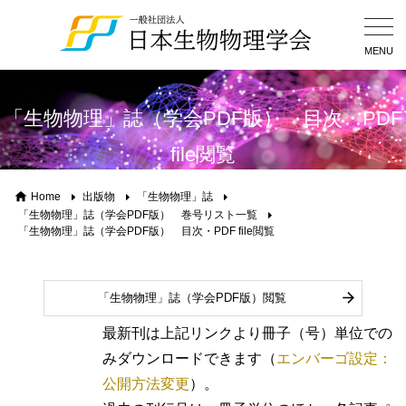
Togg
Navig
MENU
「生物物理」誌（学会PDF版） 目次・PDF
file閲覧
Home
出版物
「生物物理」誌
「生物物理」誌（学会PDF版） 巻号リスト一覧
「生物物理」誌（学会PDF版） 目次・PDF file閲覧
「生物物理」誌（学会PDF版）閲覧
最新刊は上記リンクより冊子（号）単位での
みダウンロードできます（
エンバーゴ設定：
公開方法変更
）。