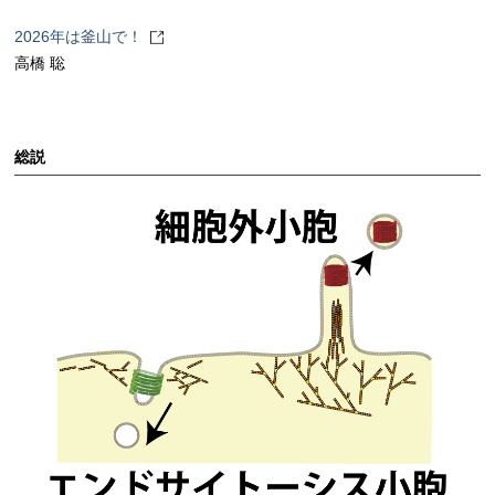
2026年は釜山で！
高橋 聡
総説