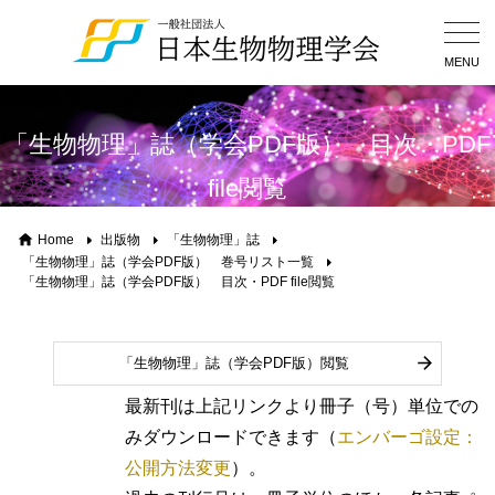
Togg
Navig
MENU
「生物物理」誌（学会PDF版） 目次・PDF
file閲覧
Home
出版物
「生物物理」誌
「生物物理」誌（学会PDF版） 巻号リスト一覧
「生物物理」誌（学会PDF版） 目次・PDF file閲覧
「生物物理」誌（学会PDF版）閲覧
最新刊は上記リンクより冊子（号）単位での
みダウンロードできます（
エンバーゴ設定：
公開方法変更
）。