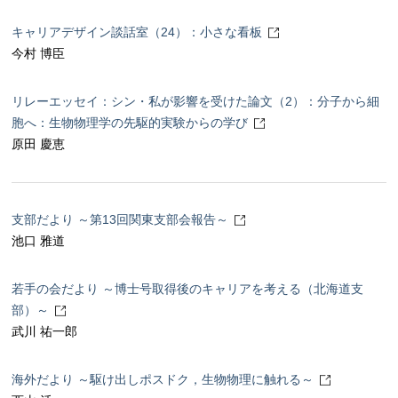
キャリアデザイン談話室（24）：小さな看板
今村 博臣
リレーエッセイ：シン・私が影響を受けた論文（2）：分子から細
胞へ：生物物理学の先駆的実験からの学び
原田 慶恵
支部だより ～第13回関東支部会報告～
池口 雅道
若手の会だより ～博士号取得後のキャリアを考える（北海道支
部）～
武川 祐一郎
海外だより ～駆け出しポスドク，生物物理に触れる～