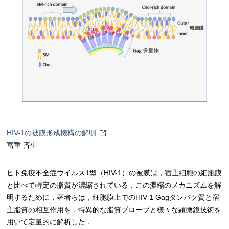
HIV-1の被膜形成機構の解明
冨重 斉生
ヒト免疫不全症ウイルス1型（HIV-1）の被膜は，宿主細胞の細胞膜
と比べて特定の脂質が濃縮されている．この濃縮のメカニズムを解
明するために，著者らは，細胞膜上でのHIV-1 Gagタンパク質と宿
主脂質の相互作用を，特異的な脂質プローブと様々な顕微鏡技術を
用いて定量的に解析した．