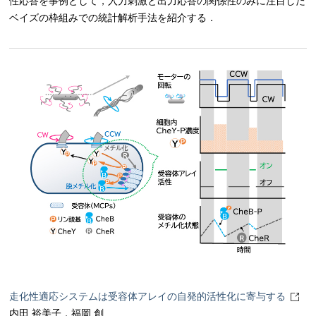
性応答を事例として，入力刺激と出力応答の関係性のみに注目した
ベイズの枠組みでの統計解析手法を紹介する．
走化性適応システムは受容体アレイの自発的活性化に寄与する
内田 裕美子，福岡 創