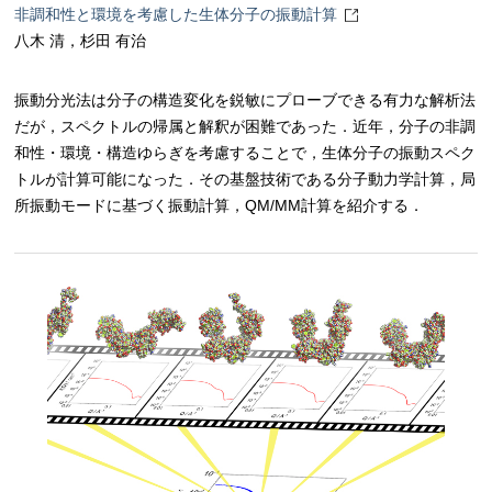
非調和性と環境を考慮した生体分子の振動計算
八木 清，杉田 有治
振動分光法は分子の構造変化を鋭敏にプローブできる有力な解析法
だが，スペクトルの帰属と解釈が困難であった．近年，分子の非調
和性・環境・構造ゆらぎを考慮することで，生体分子の振動スペク
トルが計算可能になった．その基盤技術である分子動力学計算，局
所振動モードに基づく振動計算，QM/MM計算を紹介する．