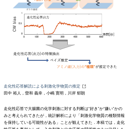
走化性応答解読による刺激化学物質の推定
田中 裕人，曽和 義幸，小嶋 寛明，川岸 郁朗
走化性応答で大腸菌の化学刺激に対する判断は“好き”か“嫌い”かの
みと考えられてきたが，統計解析により「刺激化学物質の種類情報
を保持している可能性がある」ことが観えてきた．本稿では，走化