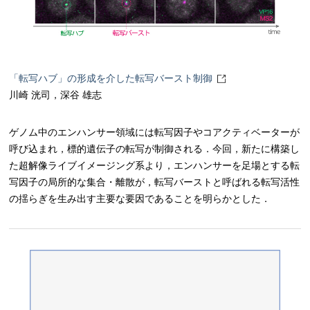
「転写ハブ」の形成を介した転写バースト制御
川崎 洸司，深谷 雄志
ゲノム中のエンハンサー領域には転写因子やコアクティベーターが
呼び込まれ，標的遺伝子の転写が制御される．今回，新たに構築し
た超解像ライブイメージング系より，エンハンサーを足場とする転
写因子の局所的な集合・離散が，転写バーストと呼ばれる転写活性
の揺らぎを生み出す主要な要因であることを明らかとした．