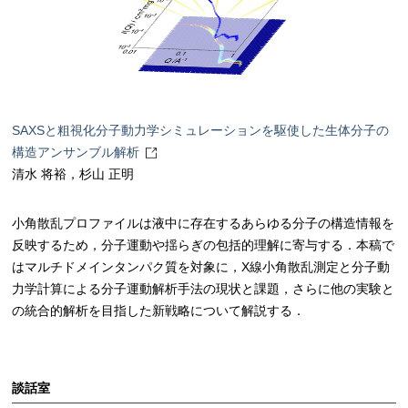
SAXSと粗視化分子動力学シミュレーションを駆使した生体分子の
構造アンサンブル解析
清水 将裕，杉山 正明
小角散乱プロファイルは液中に存在するあらゆる分子の構造情報を
反映するため，分子運動や揺らぎの包括的理解に寄与する．本稿で
はマルチドメインタンパク質を対象に，X線小角散乱測定と分子動
力学計算による分子運動解析手法の現状と課題，さらに他の実験と
の統合的解析を目指した新戦略について解説する．
談話室