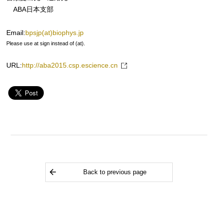
ABA日本支部
Email:
bpsjp(at)biophys.jp
Please use at sign instead of (at).
URL:
http://aba2015.csp.escience.cn
Back to previous page