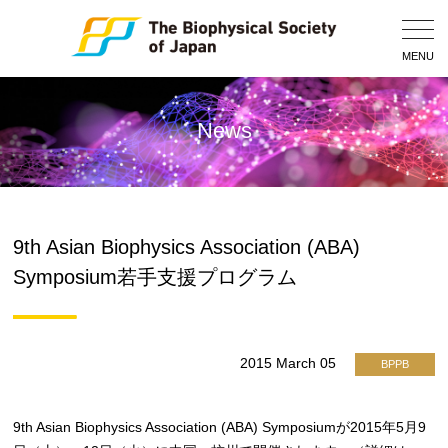
Togg
Navig
MENU
News
9th Asian Biophysics Association (ABA)
Symposium若手支援プログラム
2015 March 05
BPPB
9th Asian Biophysics Association (ABA) Symposiumが2015年5月9