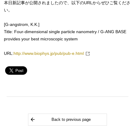
本日新記事が公開されましたので、以下のURLからぜひご覧くださ
い。
[G-angstrom, K.K.]
Title: Four-dimensional single particle nanometry / G-ANG BASE
provides your best microscopic system
URL:
http://www.biophys.jp/pub/pub-e.html
Back to previous page