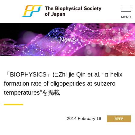
Togg
Navig
MENU
News
「BIOPHYSICS」にZhi-jie Qin et al. “α-helix
formation rate of oligopeptides at subzero
temperatures”を掲載
2014 February 18
BPPB