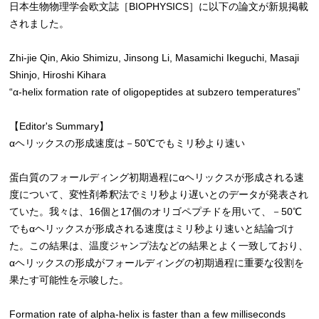
日本生物物理学会欧文誌［BIOPHYSICS］に以下の論文が新規掲載
されました。
Zhi-jie Qin, Akio Shimizu, Jinsong Li, Masamichi Ikeguchi, Masaji
Shinjo, Hiroshi Kihara
“α-helix formation rate of oligopeptides at subzero temperatures”
【Editor's Summary】
αヘリックスの形成速度は－50℃でもミリ秒より速い
蛋白質のフォールディング初期過程にαヘリックスが形成される速
度について、変性剤希釈法でミリ秒より遅いとのデータが発表され
ていた。我々は、16個と17個のオリゴペプチドを用いて、－50℃
でもαヘリックスが形成される速度はミリ秒より速いと結論づけ
た。この結果は、温度ジャンプ法などの結果とよく一致しており、
αヘリックスの形成がフォールディングの初期過程に重要な役割を
果たす可能性を示唆した。
Formation rate of alpha-helix is faster than a few milliseconds