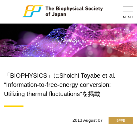
Togg
Navig
MENU
News
「BIOPHYSICS」にShoichi Toyabe et al.
“Information-to-free-energy conversion:
Utilizing thermal fluctuations”を掲載
2013 August 07
BPPB