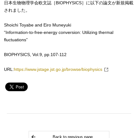
日本生物物理学会欧文誌［BIOPHYSICS］に以下の論文が新規掲載
されました。
Shoichi Toyabe and Eiro Muneyuki
“Information-to-free-energy conversion: Utilizing thermal
fluctuations”
BIOPHYSICS, Vol.9, pp.107-112
URL:
https://www.jstage.jst.go.jp/browse/biophysics
Back to previous page