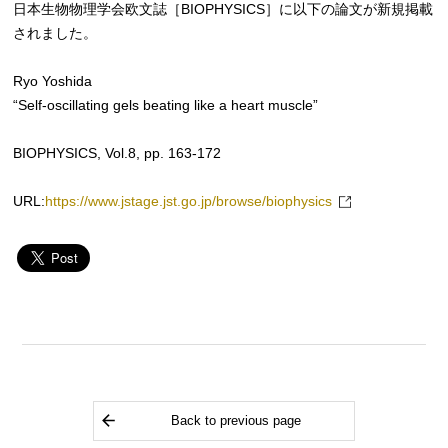
日本生物物理学会欧文誌［BIOPHYSICS］に以下の論文が新規掲載
されました。
Ryo Yoshida
“Self-oscillating gels beating like a heart muscle”
BIOPHYSICS, Vol.8, pp. 163-172
URL:
https://www.jstage.jst.go.jp/browse/biophysics
Back to previous page