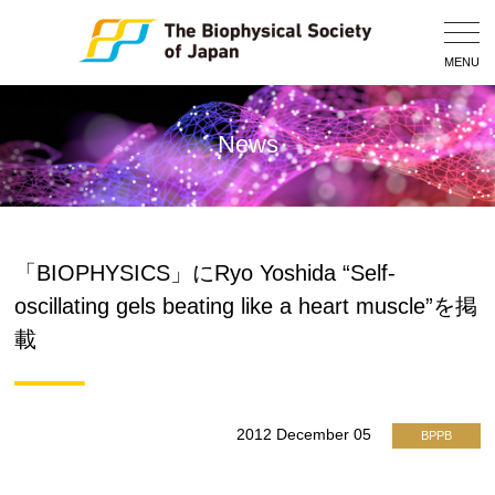
Togg
Navig
MENU
News
「BIOPHYSICS」にRyo Yoshida “Self-
oscillating gels beating like a heart muscle”を掲
載
2012 December 05
BPPB