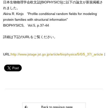
日本生物物理学会欧文誌[BIOPHYSICS]に以下の論文が新規掲載さ
れました。
Akira R. Kinjo "Profile conditional random fields for modeling
protein families with structural information"
BIOPHYSICS, Vol.5, p.37-44
詳細は下記のURLをご覧ください。
URL:
http://www.jstage.jst.go.jp/article/biophysics/5/0/5_37/_article
Back to previous page