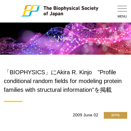
Togg
Navig
MENU
News
「BIOPHYSICS」にAkira R. Kinjo "Profile
conditional random fields for modeling protein
families with structural information"を掲載
2009 June 02
BPPB