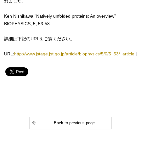
れました。
Ken Nishikawa "Natively unfolded proteins: An overview"
BIOPHYSICS, 5, 53-58.
詳細は下記のURLをご覧ください。
URL:
http://www.jstage.jst.go.jp/article/biophysics/5/0/5_53/_article
Back to previous page