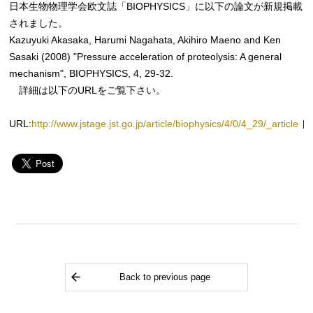
日本生物物理学会欧文誌「BIOPHYSICS」に以下の論文が新規掲載
されました。
Kazuyuki Akasaka, Harumi Nagahata, Akihiro Maeno and Ken
Sasaki (2008) "Pressure acceleration of proteolysis: A general
mechanism", BIOPHYSICS, 4, 29-32.
詳細は以下のURLをご覧下さい。
URL:
http://www.jstage.jst.go.jp/article/biophysics/4/0/4_29/_article
Back to previous page