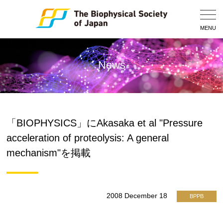
Togg
Navig
MENU
News
「BIOPHYSICS」にAkasaka et al "Pressure
acceleration of proteolysis: A general
mechanism"を掲載
2008 December 18
BPPB