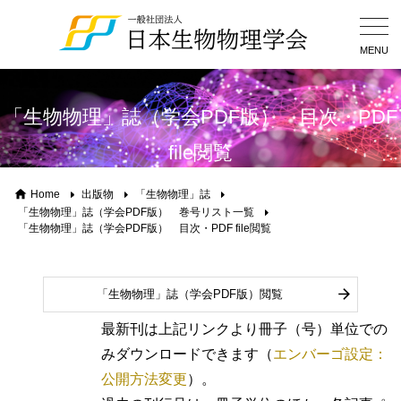
Togg
Navig
MENU
「生物物理」誌（学会PDF版） 目次・PDF
file閲覧
Home
出版物
「生物物理」誌
「生物物理」誌（学会PDF版） 巻号リスト一覧
「生物物理」誌（学会PDF版） 目次・PDF file閲覧
「生物物理」誌（学会PDF版）閲覧
最新刊は上記リンクより冊子（号）単位での
みダウンロードできます（
エンバーゴ設定：
公開方法変更
）。