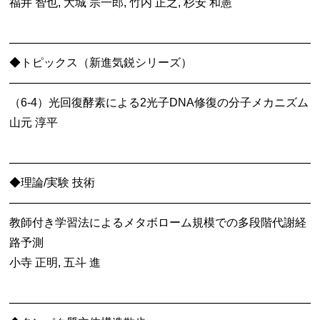
福井 智也, 大城 宗一郎, 竹内 正之, 杉安 和憲
───────────────────────────────────────
◆トピックス（新進気鋭シリーズ）
───────────────────────────────────────
（6-4）光回復酵素による2光子DNA修復の分子メカニズム
山元 淳平
───────────────────────────────────────
◆理論/実験 技術
───────────────────────────────────────
教師付き学習法によるメタボローム規模での多段階代謝経
路予測
小寺 正明, 五斗 進
───────────────────────────────────────