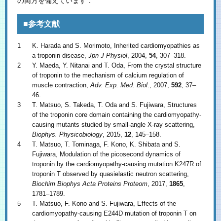
の両方を備えています．
■参考文献
1
K. Harada and S. Morimoto, Inherited cardiomyopathies as
a troponin disease,
Jpn J Physiol
, 2004,
54
, 307–318.
2
Y. Maeda, Y. Nitanai and T. Oda, From the crystal structure
of troponin to the mechanism of calcium regulation of
muscle contraction,
Adv. Exp. Med. Biol
., 2007,
592
, 37–
46.
3
T. Matsuo, S. Takeda, T. Oda and S. Fujiwara, Structures
of the troponin core domain containing the cardiomyopathy-
causing mutants studied by small-angle X-ray scattering,
Biophys. Physicobiology
, 2015,
12
, 145–158.
4
T. Matsuo, T. Tominaga, F. Kono, K. Shibata and S.
Fujiwara, Modulation of the picosecond dynamics of
troponin by the cardiomyopathy-causing mutation K247R of
troponin T observed by quasielastic neutron scattering,
Biochim Biophys Acta Proteins Proteom
, 2017,
1865
,
1781–1789.
5
T. Matsuo, F. Kono and S. Fujiwara, Effects of the
cardiomyopathy-causing E244D mutation of troponin T on