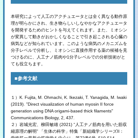
本研究によって人工のアクチュエータとは全く異なる動作原
理が明らかにされ、生き物らしいしなやかなアクチュエータ
を開発するためのヒントを与えてくれます。また、ミオシン
が変異して動きがおかしくなることで引き起こされる心臓の
病気などが知られています。このような病気のメカニズムを
分子レベルで分析し、ミオシンに直接作用する薬の候補を見
つけるのに、人工ナノ筋肉や1分子レベルでの分析技術がと
ても役立ちます。
■参考文献
１）K. Fujita, M. Ohmachi, K. Ikezaki, T. Yanagida, M. Iwaki
(2019). "Direct visualization of human myosin II force
generation using DNA origami-based thick filaments"
Communications Biology, 2, 437.
２）岩城光宏、柳田敏雄 (2021) “人工ナノ筋肉を用いた筋収
縮原理の解明” 「生体の科学」特集「新組織学シリーズII：
骨格筋ー最新の筋病学を中心に」第72巻6号, 510-514