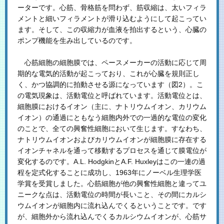
ーターです。心筋、骨格筋を問わず、筋収縮は、太いフィラ
メントと細いフィラメントが滑り込むようにして起こってい
ます。そして、この収縮力が血液を拍出するという、心臓の
ポンプ機能を生み出しているのです。
心筋細胞の細胞膜では、ペースメーカーの活動に応じて周
期的な電気的活動が起こっており、これが心臓を規則正し
く、かつ協調的に拍動させる源になっています（図2）。こ
の電気現象は、活動電位と呼ばれています。活動電位とは、
細胞膜におけるイオン（主に、ナトリウムイオン、カリウム
イオン）の通過にともなう細胞内外での一過的な電位の変化
のことで、全ての興奮性細胞において生じます。すなわち、
ナトリウムイオンおよびカリウムイオンが細胞膜に存在する
イオンチャネルを通って移動するプロセスを通じて膜電位が
変化するのです。A.L. HodgkinとA.F. Huxleyはこの一連の過
程を定式化することに成功し、1963年にノーベル生理学医
学賞を受賞しました。心筋細胞が他の興奮性細胞と違ってユ
ニークな点は、活動電位の時間が長いこと、その間にカルシ
ウムイオンが細胞内に流れ込んでくるということです。です
が、細胞外から流れ込んでくるカルシウムイオンが、心筋サ