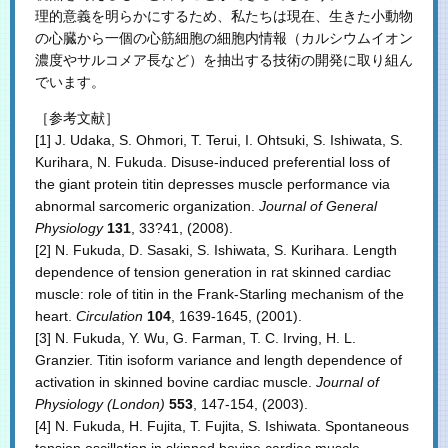
理的意義を明らかにするため、私たちは現在、生きた小動物
の心臓から一個の心筋細胞の細胞内情報（カルシウムイオン
濃度やサルコメア長など）を抽出する技術の開発に取り組ん
でいます。
［参考文献］
[1] J. Udaka, S. Ohmori, T. Terui, I. Ohtsuki, S. Ishiwata, S.
Kurihara, N. Fukuda. Disuse-induced preferential loss of
the giant protein titin depresses muscle performance via
abnormal sarcomeric organization.
Journal of General
Physiology
131
, 33?41, (2008).
[2] N. Fukuda, D. Sasaki, S. Ishiwata, S. Kurihara. Length
dependence of tension generation in rat skinned cardiac
muscle: role of titin in the Frank-Starling mechanism of the
heart.
Circulation
104
, 1639-1645, (2001).
[3] N. Fukuda, Y. Wu, G. Farman, T. C. Irving, H. L.
Granzier. Titin isoform variance and length dependence of
activation in skinned bovine cardiac muscle.
Journal of
Physiology (London)
553
, 147-154, (2003).
[4] N. Fukuda, H. Fujita, T. Fujita, S. Ishiwata. Spontaneous
tension oscillation in skinned bovine cardiac muscle.