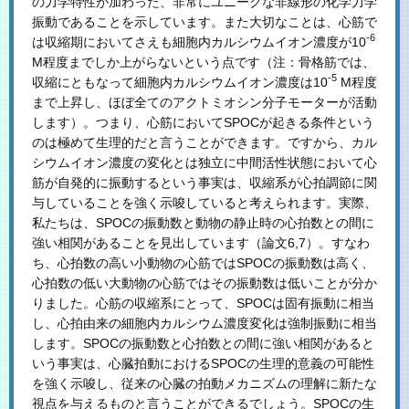
の力学特性が加わった、非常にユニークな非線形の化学力学
振動であることを示しています。また大切なことは、心筋で
-6
は収縮期においてさえも細胞内カルシウムイオン濃度が10
M程度までしか上がらないという点です（注：骨格筋では、
-5
収縮にともなって細胞内カルシウムイオン濃度は10
M程度
まで上昇し、ほぼ全てのアクトミオシン分子モーターが活動
します）。つまり、心筋においてSPOCが起きる条件という
のは極めて生理的だと言うことができます。ですから、カル
シウムイオン濃度の変化とは独立に中間活性状態において心
筋が自発的に振動するという事実は、収縮系が心拍調節に関
与していることを強く示唆していると考えられます。実際、
私たちは、SPOCの振動数と動物の静止時の心拍数との間に
強い相関があることを見出しています（論文6,7）。すなわ
ち、心拍数の高い小動物の心筋ではSPOCの振動数は高く、
心拍数の低い大動物の心筋ではその振動数は低いことが分か
りました。心筋の収縮系にとって、SPOCは固有振動に相当
し、心拍由来の細胞内カルシウム濃度変化は強制振動に相当
します。SPOCの振動数と心拍数との間に強い相関があると
いう事実は、心臓拍動におけるSPOCの生理的意義の可能性
を強く示唆し、従来の心臓の拍動メカニズムの理解に新たな
視点を与えるものと言うことができるでしょう。SPOCの生