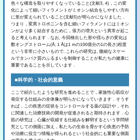
色々な構造を取りやすくなっていること(文献3, 4)，この変
化によって細いフィラメントがミオシン結合をしやすい方向
に形が変えられていること(文献5)が明らかになりました．
つまり，変異トロポニンを含む細いフィラメントにはミオシ
ンがより多く結合するために，張力の増大という異常が起こ
ると考えられます．なお, 今回検出した形や揺らぎの変化は
数オングストローム(Å; 1 Åは1 mの100億分の1の長さ)程度
という非常に小さいもので, これらの研究は, 微細なスケー
ルでタンパク質のふるまいを制御することが私たちの健康に
重要であることを示しています．
■科学的・社会的意義
ここで紹介したような研究を進めることで，家族性心筋症が
発症する仕組みの全体像が明らかになっていきます．そうす
れば，この疾患の症状をコントロールする薬の設計や，それ
に関連した治療技術の開発が促進されると期待されます．心
筋の研究は，心臓が収縮する仕組みを解明するという学問研
究としての側面に加え，私たちの生命を脅かす心疾患の予防
や治療に役立つ情報が得られるという社会的にも重要な側面