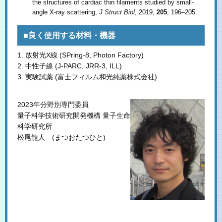
the structures of cardiac thin filaments studied by small-
angle X-ray scattering,
J Struct Biol
, 2019,
205
, 196–205.
■良く使用する材料・機器
1. 放射光X線 (SPring-8, Photon Factory)
2. 中性子線 (J-PARC, JRR-3, ILL)
3. 実験試薬 (富士フィルム和光純薬株式会社)
2023年分野別専門委員
量子科学技術研究開発機構 量子生命
科学研究所
松尾龍人 (まつおたつひと)