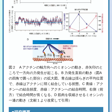
図２ A アクチンの軸方向へのミオシンの動き。赤矢印のと
ころで一方向の力発生が起こる。B 力発生直前の動き（図A
の四角で囲った部分）の拡大図。青点線は揺らぎの平均位置
で、赤線はアクチンに弱く結合している状態。C 青線：アク
チンへの結合頻度、赤線：アクチンへの結合時間。右側（前
方）で結合時間が長くなる。D 筋肉を収縮させるミオシンの
一連の動き（文献１より改変して引用）