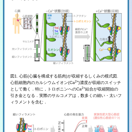
図1. 心筋(心臓を構成する筋肉)が収縮するしくみの模式図.
2+
心筋細胞内のカルシウムイオン(Ca
)濃度が収縮のスイッチ
2+
として働く．特に，トロポニンへのCa
結合が収縮開始の
引き金となる．実際のサルコメアは，数多くの細い・太いフ
ィラメントを含む．