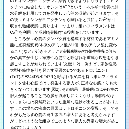
のミオシンがF-アクチンに結合できるようになります．F-ア
クチンに結合したミオシンはATPというエネルギー物質の加
水分解を利用して力を発生し，心筋の収縮が起こります．そ
2+
の後，ミオシンがF-アクチンから離れると共に，Ca
が回
収され弛緩状態に戻ります．つまり，細いフィラメントは
2+
Ca
を利用して収縮を制御する役割をしています．
ところが，心筋のタンパク質を構成する材料であるアミノ
酸に点突然変異(本来のアミノ酸が1個, 別のアミノ酸に変わ
ること)などが起きると，この制御機構や力発生機構に何ら
かの異常が生じ，家族性心筋症と呼ばれる重篤な疾患を引き
起こすことが知られています(文献1, 2)．例えば，家族性肥
大型心筋症を引き起こす変異の1つであるトロポニンT
(TnT)のE244DやK247Rと呼ばれる変異を持つ細いフィラメ
ントを含む心筋では，発生する張力が, 正常な心筋よりも大
きくなってしまいます(図2). その結果，最終的には左心室の
肥大が起こることで心臓が収縮しにくくなり，動悸やめま
い，さらには突然死といった重篤な症状が出ることがありま
す．この場合の疾患の原因は，トロポニンの変異，そしてそ
れがもたらす心筋の発生張力の増大にあると考えられます
が，どのような仕組みでこのような張力の異常な増大が起こ
るのでしょうか？