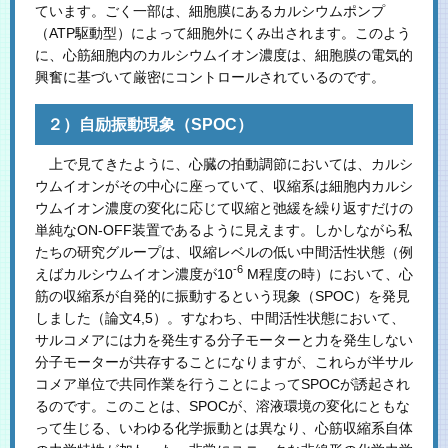
ています。ごく一部は、細胞膜にあるカルシウムポンプ
（ATP駆動型）によって細胞外にくみ出されます。このよう
に、心筋細胞内のカルシウムイオン濃度は、細胞膜の電気的
興奮に基づいて厳密にコントロールされているのです。
２）自励振動現象（SPOC）
上で見てきたように、心臓の拍動調節においては、カルシ
ウムイオンがその中心に座っていて、収縮系は細胞内カルシ
ウムイオン濃度の変化に応じて収縮と弛緩を繰り返すだけの
単純なON-OFF装置であるように見えます。しかしながら私
たちの研究グループは、収縮レベルの低い中間活性状態（例
-6
えばカルシウムイオン濃度が10
M程度の時）において、心
筋の収縮系が自発的に振動するという現象（SPOC）を発見
しました（論文4,5）。すなわち、中間活性状態において、
サルコメアには力を発生する分子モーターと力を発生しない
分子モーターが共存することになりますが、これらが半サル
コメア単位で共同作業を行うことによってSPOCが誘起され
るのです。このことは、SPOCが、溶液環境の変化にともな
って生じる、いわゆる化学振動とは異なり、心筋収縮系自体