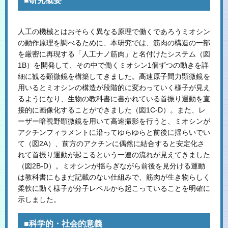
■研究概要
人工の機械とはおそらく異なる原理で働くであろうミオシン
の動作原理を調べるために、本研究では、筋肉の構造の一部
を厳密に再現する「人工ナノ筋肉」と名付けたシステム（図
1B）を開発して、その中で働くミオシン1個ずつの動きを詳
細に観る顕微鏡を構築してきました。高速原子間力顕微鏡を
用いるとミオシンの構造が段階的に変わっていく様子が見え
るようになり、生物の教科書に書かれている首振り運動を直
接的に画像化することができました（図1C-D）。また、レ
ーザー暗視野顕微鏡を用いて高速撮影を行うと、ミオシンが
アクチンフィラメントに沿ってゆらゆらと前後に揺らいでい
て（図2A）、前方のアクチンに偶然に結合すると安定化さ
れて首振り運動が起こるという一連の流れが見えてきました
（図2B-D）。ミオシンが揺らぎながら前後を見分ける運動
は教科書にもまだ記載のない仕組みで、筋肉が生き物らしく
柔軟に動く様子が分子レベルから起こっていることを明確に
示しました。
■科学的・社会的意義