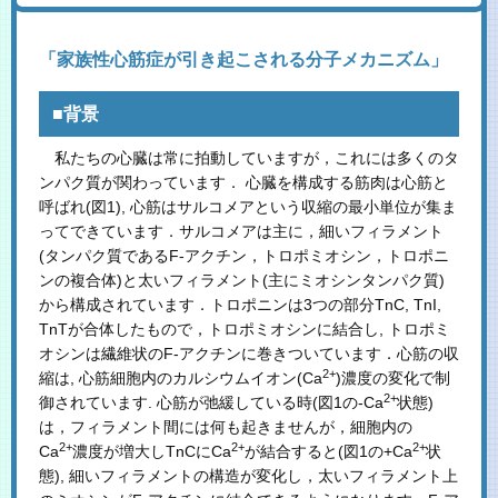
「家族性心筋症が引き起こされる分子メカニズム」
■背景
私たちの心臓は常に拍動していますが，これには多くのタ
ンパク質が関わっています． 心臓を構成する筋肉は心筋と
呼ばれ(図1), 心筋はサルコメアという収縮の最小単位が集ま
ってできています．サルコメアは主に，細いフィラメント
(タンパク質であるF-アクチン，トロポミオシン，トロポニ
ンの複合体)と太いフィラメント(主にミオシンタンパク質)
から構成されています．トロポニンは3つの部分TnC, TnI,
TnTが合体したもので，トロポミオシンに結合し, トロポミ
オシンは繊維状のF-アクチンに巻きついています．心筋の収
2+
縮は, 心筋細胞内のカルシウムイオン(Ca
)濃度の変化で制
2+
御されています. 心筋が弛緩している時(図1の-Ca
状態)
は，フィラメント間には何も起きませんが，細胞内の
2+
2+
2+
Ca
濃度が増大しTnCにCa
が結合すると(図1の+Ca
状
態), 細いフィラメントの構造が変化し，太いフィラメント上