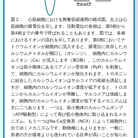
図２： 心筋細胞における興奮収縮連関の模式図。左上は心
筋細胞の膜電位を示します。活動電位の各相は、第0相から
第4相までの番号で呼ばれることもあります。図では、各相
におけるイオンの流れを示してあります。第0相においてナ
トリウムイオンが細胞内に流入すると、膜電位に依存したカ
ルシウムチャネルが開口し（オレンジ）、細胞内にカルシウ
ムイオン（Ca）が流入します（第2相）。このカルシウムイ
オンは筋小胞体にあるリアノジン受容体（RyR）を刺激し
て、細胞内にカルシウムイオンが放出されます。トロポニン
に結合したカルシウムイオンはサルコメアの収縮を誘起しま
すが、細胞内のカルシウムイオン濃度が低下すると、トロポ
ニンからカルシウムイオンが乖離し、サルコメアは弛緩しま
す。細胞内のカルシウムイオン濃度が低下するメカニズムは
主に二つあります。一つは、筋小胞体のカルシウムポンプ
（ATP駆動型）によって再び筋小胞体内に取り込まれるメカ
ニズム、もう一つはNa-Ca交換系（NCX）によって細胞外に
出てゆくメカニズムです。動物種にもよりますが、一般に、
前者の方が後者よりも使われている比率が高いことが知られ