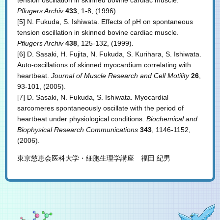
Pflugers Archiv
433
, 1-8, (1996).
[5] N. Fukuda, S. Ishiwata. Effects of pH on spontaneous
tension oscillation in skinned bovine cardiac muscle.
Pflugers Archiv
438
, 125-132, (1999).
[6] D. Sasaki, H. Fujita, N. Fukuda, S. Kurihara, S. Ishiwata.
Auto-oscillations of skinned myocardium correlating with
heartbeat.
Journal of Muscle Research and Cell Motility
26
,
93-101, (2005).
[7] D. Sasaki, N. Fukuda, S. Ishiwata. Myocardial
sarcomeres spontaneously oscillate with the period of
heartbeat under physiological conditions.
Biochemical and
Biophysical Research Communications
343
, 1146-1152,
(2006).
東京慈恵会医科大学・細胞生理学講座 福田 紀男