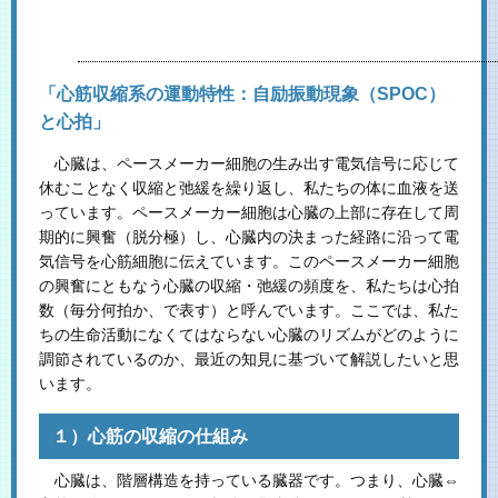
「心筋収縮系の運動特性：自励振動現象（SPOC）
と心拍」
心臓は、ペースメーカー細胞の生み出す電気信号に応じて
休むことなく収縮と弛緩を繰り返し、私たちの体に血液を送
っています。ペースメーカー細胞は心臓の上部に存在して周
期的に興奮（脱分極）し、心臓内の決まった経路に沿って電
気信号を心筋細胞に伝えています。このペースメーカー細胞
の興奮にともなう心臓の収縮・弛緩の頻度を、私たちは心拍
数（毎分何拍か、で表す）と呼んでいます。ここでは、私た
ちの生命活動になくてはならない心臓のリズムがどのように
調節されているのか、最近の知見に基づいて解説したいと思
います。
１）心筋の収縮の仕組み
心臓は、階層構造を持っている臓器です。つまり、心臓⇔