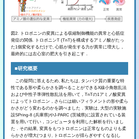
図2. トロポニンの変異による収縮制御機能の異常と心筋症
発症の関係. トロポニンT (TnT)を構成するアミノ酸がたっ
た1個変化するだけで, 心筋が発生する力が異常に増大し，
最終的には左心室の肥大を引き起こす．
■研究概要
この疑問に答えるため, 私たちは, タンパク質の重要な特
性である形や柔らかさを調べることができるX線小角散乱法
および中性子準弾性散乱法を用いて，TnTの1アミノ酸変異
によってトロポニン，さらには細いフィラメントの形や柔ら
かさがどう変わるのかを調べました．実験は, 大型の実験施
設SPring-8 (兵庫県)やJ-PARC (茨城県)に設置されている装
置を用いて行い，コンピュータを利用した解析を行いまし
た．その結果, 変異をもつトロポニンは正常なものよりも柔
らかさが増大(つまり, トロポニンが揺らぎやすくなる)し