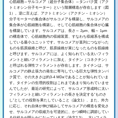
心筋細胞⇔サルコメア（超分子集合体）⇔タンパク質（アク
トミオシン分子モーター）という階層構造が存在します（図
1）。逆に言えば、アクトミオシン（アクチン－ミオシン）
分子モーターの集合体がサルコメアを構築し、サルコメアの
集合体が心筋細胞を構築し、そして心筋細胞の集合体が心臓
を構築しています。サルコメアは、長さ～ 2μm、幅～ 1μm
の構造体で、心筋細胞内の収縮装置、すなわち収縮系を構成
している最小ユニットです。サルコメアが直列につながった
ものを筋原線維と呼び、筋原線維が束になったものを筋線維
と呼びます。サルコメアには、よく知られている太いフィラ
メントと細いフィラメントに加え、タイチン（コネクチン）
と呼ばれる弾性フィラメントが存在します。タイチンは、サ
ルコメアの静止張力の発生に寄与している巨大な弾性タンパ
ク質で、その大きさは約3-4 MDaであることが知られていま
す。タイチンの生理的役割はこれまであまり知られていませ
んでしたが、最近の研究によって、サルコメア形成時に太い
フィラメントと細いフィラメントの長さを決定する“ものさ
し”としての役割を果たしていること（論文1）、また、外力
に応じ、それ自体が伸び縮みしてサルコメアの構造を変化さ
せ、サルコメアの収縮力を可逆的に、かつ瞬時に調節してい
る仕組みが明らかになっています（論文2,3）。太いフィラ